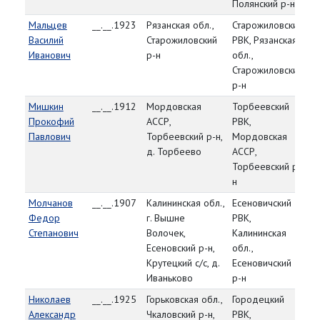
Полянский р-н
Мальцев
__.__.1923
Рязанская обл.,
Старожиловский
83
Василий
Старожиловский
РВК, Рязанская
Иванович
р-н
обл.,
Старожиловский
р-н
Мишкин
__.__.1912
Мордовская
Торбеевский
83
Прокофий
АССР,
РВК,
25
Павлович
Торбеевский р-н,
Мордовская
д. Торбеево
АССР,
Торбеевский р-
н
Молчанов
__.__.1907
Калининская обл.,
Есеновичский
83
Федор
г. Вышне
РВК,
24
Степанович
Волочек,
Калининская
Есеновский р-н,
обл.,
Крутецкий с/с, д.
Есеновичский
Иваньково
р-н
Николаев
__.__.1925
Горьковская обл.,
Городецкий
83
Александр
Чкаловский р-н,
РВК,
25