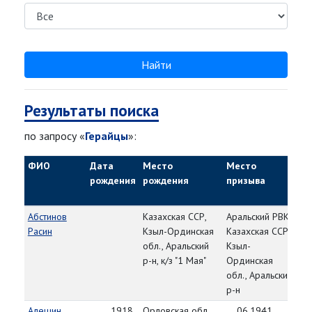
Найти
Результаты поиска
по запросу «
Герайцы
»:
ФИО
Дата
Место
Место
В
рождения
рождения
призыва
ч
Абстинов
Казахская ССР,
Аральский РВК,
83
Расин
Кзыл-Ординская
Казахская ССР,
25
обл., Аральский
Кзыл-
р-н, к/з "1 Мая"
Ординская
обл., Аральский
р-н
Алешин
__.__.1918
Орловская обл.,
__.06.1941,
83