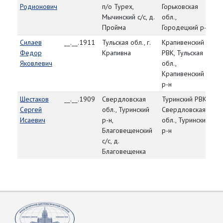
Родионович
п/о Турех,
Горьковская
Мычинский с/с, д.
обл.,
Пройма
Городецкий р-н
Силаев
__.__.1911
Тульская обл., г.
Крапивенский
83
Федор
Крапивна
РВК, Тульская
Яковлевич
обл.,
Крапивенский
р-н
Шестаков
__.__.1909
Свердловская
Туринский РВК,
83
Сергей
обл., Туринский
Свердловская
25
Исаевич
р-н,
обл., Туринский
Благовещенский
р-н
с/с, д.
Благовещенка