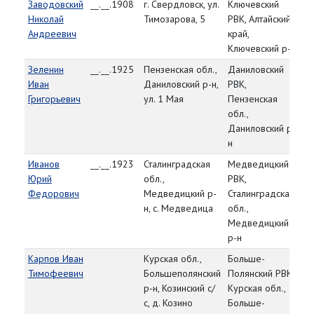
Заводовский
__.__.1908
г. Свердловск, ул.
Ключевский
83
Николай
Тимозарова, 5
РВК, Алтайский
Андреевич
край,
Ключевский р-н
Зеленин
__.__.1925
Пензенская обл.,
Даниловский
83
Иван
Даниловский р-н,
РВК,
25
Григорьевич
ул. 1 Мая
Пензенская
обл.,
Даниловский р-
н
Иванов
__.__.1923
Сталинградская
Медведицкий
83
Юрий
обл.,
РВК,
Федорович
Медведицкий р-
Сталинградская
н, с. Медведица
обл.,
Медведицкий
р-н
Карпов Иван
Курская обл.,
Больше-
83
Тимофеевич
Большеполянский
Полянский РВК,
25
р-н, Козинский с/
Курская обл.,
с, д. Козино
Больше-