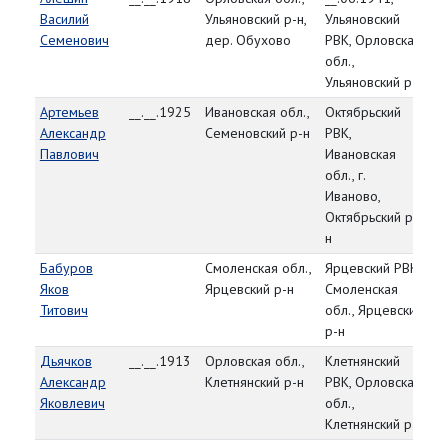
Василий
Ульяновский р-н,
Ульяновский
8
Семенович
дер. Обухово
РВК, Орловская
гв
обл.,
Ульяновский р-н
Артемьев
__.__.1925
Ивановская обл.,
Октябрьский
83
Александр
Семеновский р-н
РВК,
Павлович
Ивановская
обл., г.
Иваново,
Октябрьский р-
н
Бабуров
Смоленская обл.,
Ярцевский РВК,
83
Яков
Ярцевский р-н
Смоленская
25
Титович
обл., Ярцевский
р-н
Дьячков
__.__.1913
Орловская обл.,
Клетнянский
83
Александр
Клетнянский р-н
РВК, Орловская
25
Яковлевич
обл.,
Клетнянский р-н