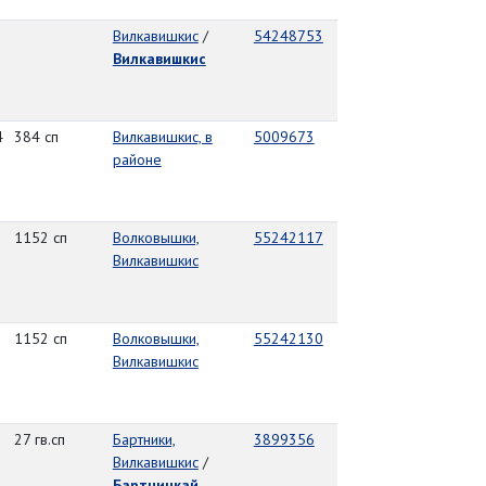
Вилкавишкис
/
54248753
Вилкавишкис
4
384 сп
Вилкавишкис, в
5009673
районе
1152 сп
Волковышки,
55242117
Вилкавишкис
1152 сп
Волковышки,
55242130
Вилкавишкис
27 гв.сп
Бартники,
3899356
Вилкавишкис
/
Бартнинкай