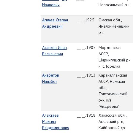
Иванович
Новосильский р-н
Агичев Степан
__.__.1925
Омская обл.,
Андреевич
Ямало-Ненецкий
р-н
Азанков Иван
__.__.1905
Мордовская
Васильевич
АССР,
Ширингушский р-
н, с. Горелка
Аизбетов
__.__.1913
Каракалпакская
Ниязбет
АССР, Намская
обл.,
Топтокиминский
р-н, к/з
"Андреева"
Алахтаев
__.__.1918
Хакасская обл.,
Максим
Аскасский р-н,
Владимирович
Кайбовский с/с