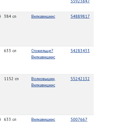
55923847
4
384 сп
Вилкавишкис
54889817
633 сп
Стожельце?
54283433
Вилкавишкис
1152 сп
Волковышки,
55242132
Вилкавишкис
4
633 сп
Вилкавишкис
5007667