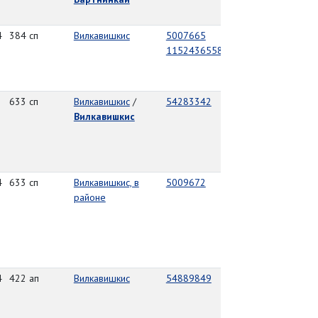
4
384 сп
Вилкавишкис
5007665
1152436558
633 сп
Вилкавишкис
/
54283342
Вилкавишкис
4
633 сп
Вилкавишкис, в
5009672
районе
4
422 ап
Вилкавишкис
54889849