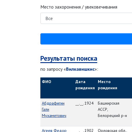
Место захоронения / увековечивания
Результаты поиска
по запросу «
Вилкавишкис
»:
ФИО
Дата
Место
рождения
рождения
Абдрафигин
__.__.1924
Башкирская
Гали
АССР,
Мухаметович
Белорецкий р-н
Агеев Федор
__.__.1902
Орловская обл.,