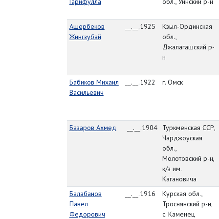
Гарифулла
обл., Уинский р-н
Ашербеков
__.__.1925
Кзыл-Ординская
Жингзубай
обл.,
Джалагашский р-
н
Бабиков Михаил
__.__.1922
г. Омск
Васильевич
Базаров Ахмед
__.__.1904
Туркменская ССР,
Чарджоуская
обл.,
Молотовский р-н,
к/з им.
Кагановича
Балабанов
__.__.1916
Курская обл.,
Павел
Троснянский р-н,
Федорович
с. Каменец