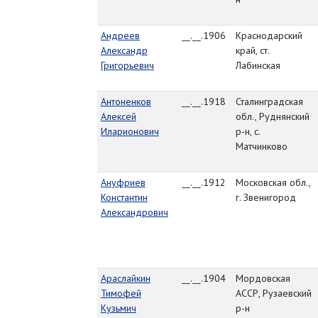
Андреев
__.__.1906
Краснодарский
Александр
край, ст.
Григорьевич
Лабинская
Антоненков
__.__.1918
Сталинградская
Алексей
обл., Руднянский
Иларионович
р-н, с.
Матчинково
Ануфриев
__.__.1912
Московская обл.,
Константин
г. Звенигород
Александрович
Араслайкин
__.__.1904
Мордовская
Тимофей
АССР, Рузаевский
Кузьмич
р-н