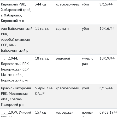
Кировский РВК,
344 сд
красноармеец
убит
8/15/44
Хабаровский край,
г. Хабаровск,
Кировский р-н
Али-Байрамлинский
11 гв. сд
сержант
убит
10/16/44
РВК,
Азербайджанская
ССР, Али-
Байрамлинский р-н
__.__.1944,
18 гв. сд
рядовой
умер от
10/19/44
Борисовский РВК,
ран
Белорусская ССР,
Минская обл.,
Борисовский р-н
Красно-Пахорский
5 Арм. 234
красноармеец
убит
8/13/44
РВК, Московская
ОАШР
обл., Красно-
Пахорский р-н
__.__.1939, Уинский
157 сд
мл. сержант
пропал
09.08.194