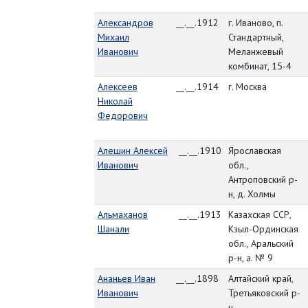
Александров
__.__.1912
г. Иваново, п.
Михаил
Стандартный,
Иванович
Меланжевый
комбинат, 15-4
Алексеев
__.__.1914
г. Москва
Николай
Федорович
Алешин Алексей
__.__.1910
Ярославская
Иванович
обл.,
Антроповский р-
н, д. Холмы
Альмаханов
__.__.1913
Казахская ССР,
Шанали
Кзыл-Ординская
обл., Аральский
р-н, а. № 9
Ананьев Иван
__.__.1898
Алтайский край,
Иванович
Третьяковский р-
н