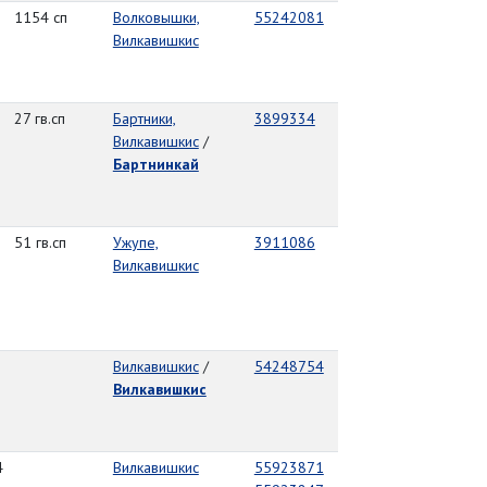
1154 сп
Волковышки,
55242081
Вилкавишкис
27 гв.сп
Бартники,
3899334
Вилкавишкис
/
Бартнинкай
51 гв.сп
Ужупе,
3911086
Вилкавишкис
Вилкавишкис
/
54248754
Вилкавишкис
4
Вилкавишкис
55923871