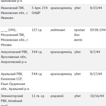
Шкловский р-н
Ивановский ГВК,
5 Арм. 234
красноармеец
убит
8/13/44
Ивановская обл., г.
ОАШР
Иваново
__.__.1941,
157 сд
лейтенант
пропал
09.08.194
Московский ГВК,
без
Московская обл., г.
вести
Москва
Антроповский РВК,
344 сд
красноармеец
убит
8/7/44
Ярославская обл.,
Антроповский р-н
Аральский РВК,
344 сд
красноармеец
убит
8/17/44
Казахская ССР,
Кзыл-Ординская
обл., Аральский р-н
Змеиногорский
11 гв. сд
рядовой
убит
10/16/44
РВК, Алтайский
край,