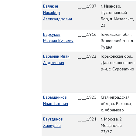
Балякин
__.__.1907
г. Иваново,
Никифор
Пустошинский
Александрович
Бор, п. Металлист,
23
Барсуков
__.__.1916
Гомельская обл.,
Михаил Кузьмич
Ветковский р-н, д.
Рудня
Барынин Иван
__.__.1922
Горьковская обл.,
Андреевич
Дальнеконстантин
р-н, с. Суроватино
Барышников
__.__.1925
Сталинградская
Иван Титович
обл., ст. Раковка,
х. Абрамово
Баутдинов
__.__.1921
г. Москва, 2
Халиулла
Мещанская,
73/77