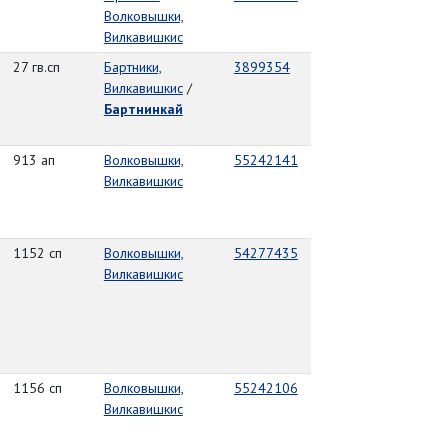
Волковышки,
Вилкавишкис
27 гв.сп
Бартники,
3899354
Вилкавишкис
/
Бартнинкай
913 ап
Волковышки,
55242141
Вилкавишкис
1152 сп
Волковышки,
54277435
Вилкавишкис
1156 сп
Волковышки,
55242106
Вилкавишкис