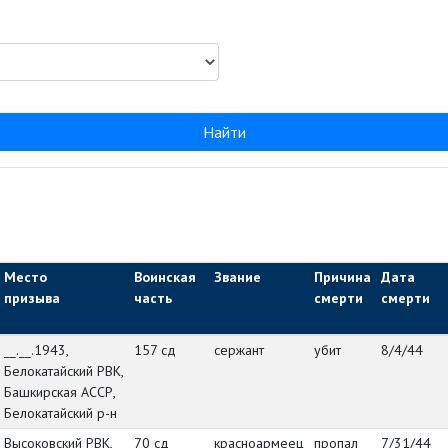
Найти
Место
Воинская
Звание
Причина
Дата
призыва
часть
смерти
смерти
__.__.1943,
157 сд
сержант
убит
8/4/44
Белокатайский РВК,
Башкирская АССР,
Белокатайский р-н
Высоковский РВК,
70 сд
красноармеец
пропал
7/31/44