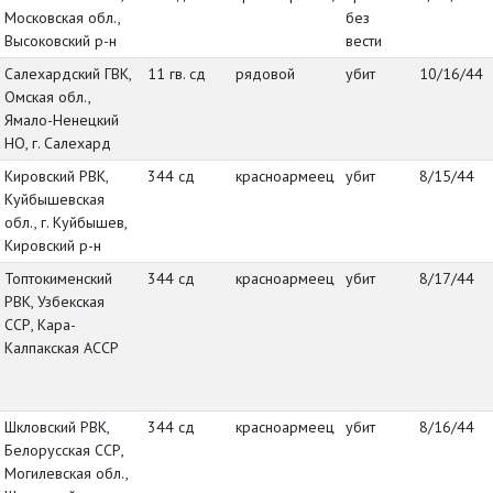
Московская обл.,
без
Высоковский р-н
вести
Салехардский ГВК,
11 гв. сд
рядовой
убит
10/16/44
Омская обл.,
Ямало-Ненецкий
НО, г. Салехард
Кировский РВК,
344 сд
красноармеец
убит
8/15/44
Куйбышевская
обл., г. Куйбышев,
Кировский р-н
Топтокименский
344 сд
красноармеец
убит
8/17/44
РВК, Узбекская
ССР, Кара-
Калпакская АССР
Шкловский РВК,
344 сд
красноармеец
убит
8/16/44
Белорусская ССР,
Могилевская обл.,