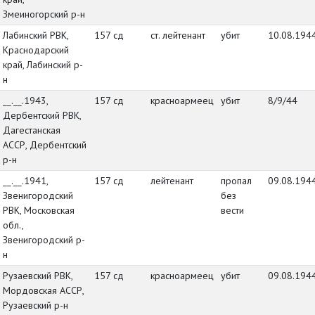
Змеиногорский р-н
Лабинский РВК,
157 сд
ст. лейтенант
убит
10.08.194
Краснодарский
край, Лабинский р-
н
__.__.1943,
157 сд
красноармеец
убит
8/9/44
Дербентский РВК,
Дагестанская
АССР, Дербентский
р-н
__.__.1941,
157 сд
лейтенант
пропал
09.08.194
Звенигородский
без
РВК, Московская
вести
обл.,
Звенигородский р-
н
Рузаевский РВК,
157 сд
красноармеец
убит
09.08.194
Мордовская АССР,
Рузаевский р-н