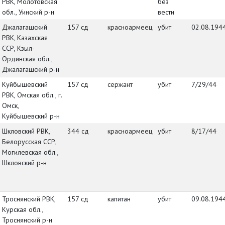
РВК, Молотовская
без
обл., Уинский р-н
вести
Джалагашский
157 сд
красноармеец
убит
02.08.194
РВК, Казахская
ССР, Кзыл-
Ординская обл.,
Джалагашский р-н
Куйбышевский
157 сд
сержант
убит
7/29/44
РВК, Омская обл., г.
Омск,
Куйбышевский р-н
Шкловский РВК,
344 сд
красноармеец
убит
8/17/44
Белорусская ССР,
Могилевская обл.,
Шкловский р-н
Троснянский РВК,
157 сд
капитан
убит
09.08.194
Курская обл.,
Троснянский р-н