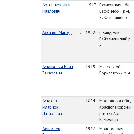
Арсентьев Иван
__.__.1917
Горьковская обл.,
Павлович
Баскринский р-н,
д. Кельдищево
Асланов Мамед
__.__.1922
г. Баку, Али-
Байрамлинский р-
н
Астапкович Иван
__.__.1913
Минская обл.,
Захарович
Борисовский р-н
Астахов
__.__.1894
Московская обл.,
Иларион
Краснопахорский
Лазаревич
р-н, с/з Арт.
Коммунар
Ахтимеев
__.__.1917
Молотовская