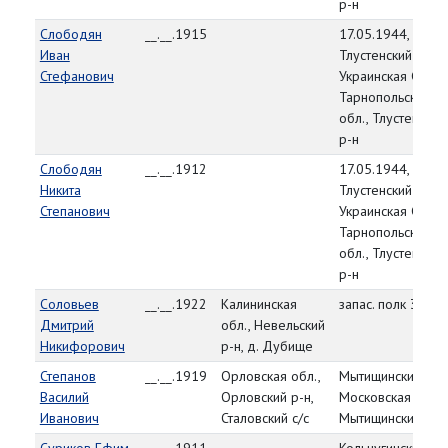
р-н
Слободян
__.__.1915
17.05.1944,
Иван
Тлустенский РВК,
Стефанович
Украинская ССР,
Тарнопольская
обл., Тлустенский
р-н
Слободян
__.__.1912
17.05.1944,
Никита
Тлустенский РВК,
Степанович
Украинская ССР,
Тарнопольская
обл., Тлустенский
р-н
Соловьев
__.__.1922
Калининская
запас. полк 39 Ар
Дмитрий
обл., Невельский
Никифорович
р-н, д. Дубище
Степанов
__.__.1919
Орловская обл.,
Мытищинский РВК
Василий
Орловский р-н,
Московская обл.,
Иванович
Сталовский с/с
Мытищинский р-н