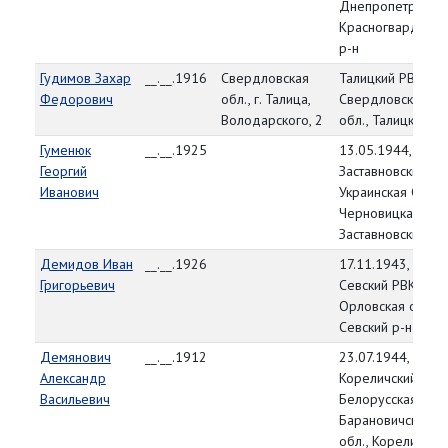
Днепропетровск,
Красногвардейск
р-н
Гудимов Захар
__.__.1916
Свердловская
Талицкий РВК,
Федорович
обл., г. Талица,
Свердловская
Володарского, 2
обл., Талицкий р-
Гуменюк
__.__.1925
13.05.1944,
Георгий
Заставновский РВ
Иванович
Украинская ССР,
Черновицкая обл.
Заставновский р-
Демидов Иван
__.__.1926
17.11.1943,
Григорьевич
Севский РВК,
Орловская обл.,
Севский р-н
Демянович
__.__.1912
23.07.1944,
Александр
Кореличский РВК,
Васильевич
Белорусская ССР,
Барановичская
обл., Кореличски