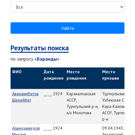
Найти
Результаты поиска
по запросу «
Баранды
»:
ФИО
Дата
Место
Место
рождения
рождения
призыва
Авензимбетов
__.__.1924
Каракалпакская
Турткульский РВК
Шерейбет
АССР,
Узбекская ССР,
Турктульский р-н,
Кара-Калпакская
к/з Молотова
АССР, Турткульск
р-н
Альмухамедов
__.__.1924
09.04.1943,
Михаил
Зилаирский РВК,