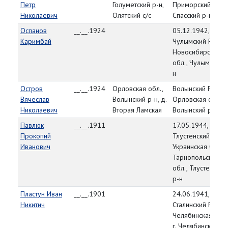
Петр
Голуметский р-н,
Приморский край
Николаевич
Олятский с/с
Спасский р-н
Оспанов
__.__.1924
05.12.1942,
Каримбай
Чулымский РВК,
Новосибирская
обл., Чулымский 
н
Остров
__.__.1924
Орловская обл.,
Волынский РВК,
Вячеслав
Волынский р-н, д.
Орловская обл.,
Николаевич
Вторая Ламская
Волынский р-н
Павлюк
__.__.1911
17.05.1944,
Прокопий
Тлустенский РВК,
Иванович
Украинская ССР,
Тарнопольская
обл., Тлустенский
р-н
Пластун Иван
__.__.1901
24.06.1941,
Никитич
Сталинский РВК,
Челябинская обл.
г. Челябинск,