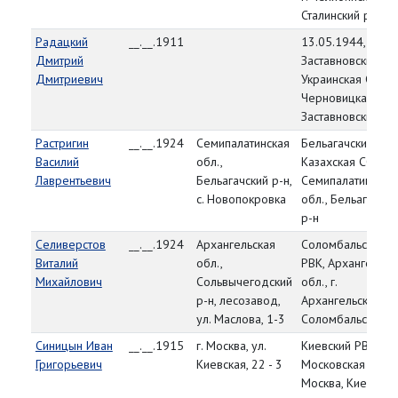
Сталинский р-н
Радацкий
__.__.1911
13.05.1944,
Дмитрий
Заставновский РВ
Дмитриевич
Украинская ССР,
Черновицкая обл.
Заставновский р-
Растригин
__.__.1924
Семипалатинская
Бельагачский РВК
Василий
обл.,
Казахская ССР,
Лаврентьевич
Бельагачский р-н,
Семипалатинская
с. Новопокровка
обл., Бельагачски
р-н
Селиверстов
__.__.1924
Архангельская
Соломбальский
Виталий
обл.,
РВК, Архангельск
Михайлович
Сольвычегодский
обл., г.
р-н, лесозавод,
Архангельск,
ул. Маслова, 1-3
Соломбальский р
Синицын Иван
__.__.1915
г. Москва, ул.
Киевский РВК,
Григорьевич
Киевская, 22 - 3
Московская обл., 
Москва, Киевский