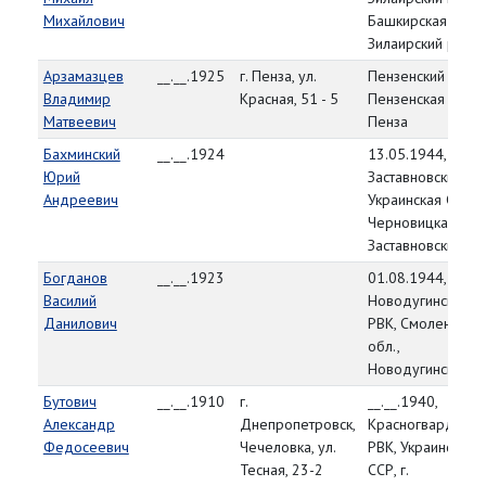
Михайлович
Башкирская АССР
Зилаирский р-н
Арзамазцев
__.__.1925
г. Пенза, ул.
Пензенский ГВК,
Владимир
Красная, 51 - 5
Пензенская обл., 
Матвеевич
Пенза
Бахминский
__.__.1924
13.05.1944,
Юрий
Заставновский РВ
Андреевич
Украинская ССР,
Черновицкая обл.
Заставновский р-
Богданов
__.__.1923
01.08.1944,
Василий
Новодугинский
Данилович
РВК, Смоленская
обл.,
Новодугинский р
Бутович
__.__.1910
г.
__.__.1940,
Александр
Днепропетровск,
Красногвардейск
Федосеевич
Чечеловка, ул.
РВК, Украинская
Тесная, 23-2
ССР, г.