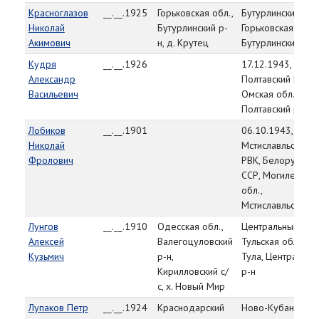
Красноглазов
__.__.1925
Горьковская обл.,
Бутурлинский РВК
Николай
Бутурлинский р-
Горьковская обл.,
Акимович
н, д. Крутец
Бутурлинский р-н
Кудря
__.__.1926
17.12.1943,
Александр
Полтавский РВК,
Васильевич
Омская обл.,
Полтавский р-н
Лобиков
__.__.1901
06.10.1943,
Николай
Мстиславльский
Фролович
РВК, Белорусская
ССР, Могилевская
обл.,
Мстиславльский р
Лунгов
__.__.1910
Одесская обл.,
Центральный РВК
Алексей
Валегоцуловский
Тульская обл., г.
Кузьмич
р-н,
Тула, Центральны
Кирилловский с/
р-н
с, х. Новый Мир
Лупаков Петр
__.__.1924
Краснодарский
Ново-Кубанский