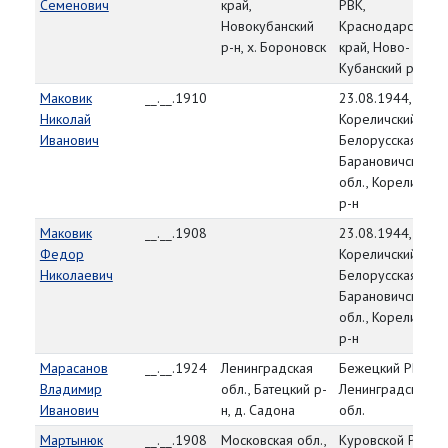
Семенович
край,
РВК,
Новокубанский
Краснодарский
р-н, х. Бороновск
край, Ново-
Кубанский р-н
Маковик
__.__.1910
23.08.1944,
Николай
Кореличский РВК,
Иванович
Белорусская ССР,
Барановичская
обл., Кореличски
р-н
Маковик
__.__.1908
23.08.1944,
Федор
Кореличский РВК,
Николаевич
Белорусская ССР,
Барановичская
обл., Кореличски
р-н
Марасанов
__.__.1924
Ленинградская
Бежецкий РВК,
Владимир
обл., Батецкий р-
Ленинградская
Иванович
н, д. Садона
обл.
Мартынюк
__.__.1908
Московская обл.,
Куровской РВК,