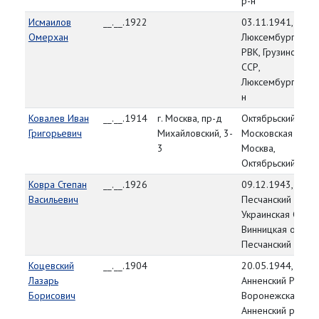
р-н
Исмаилов
__.__.1922
03.11.1941,
Омерхан
Люксембургский
РВК, Грузинская
ССР,
Люксембургский 
н
Ковалев Иван
__.__.1914
г. Москва, пр-д
Октябрьский РВК,
Григорьевич
Михайловский, 3-
Московская обл., 
3
Москва,
Октябрьский р-н
Ковра Степан
__.__.1926
09.12.1943,
Васильевич
Песчанский РВК,
Украинская ССР,
Винницкая обл.,
Песчанский р-н
Коцевский
__.__.1904
20.05.1944,
Лазарь
Анненский РВК,
Борисович
Воронежская обл.
Анненский р-н