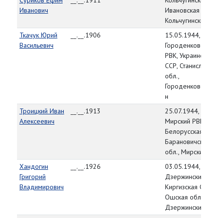
Суриков Ефим
__.__.1911
Кольчугинский РВ
Иванович
Ивановская обл.,
Кольчугинский р-
Ткачук Юрий
__.__.1906
15.05.1944,
Васильевич
Городенковский
РВК, Украинская
ССР, Станиславск
обл.,
Городенковский р
н
Троицкий Иван
__.__.1913
25.07.1944,
Алексеевич
Мирский РВК,
Белорусская ССР,
Барановичская
обл., Мирский р-н
Хандогин
__.__.1926
03.05.1944,
Григорий
Дзержинский РВК
Владимирович
Киргизская ССР,
Ошская обл.,
Дзержинский р-н