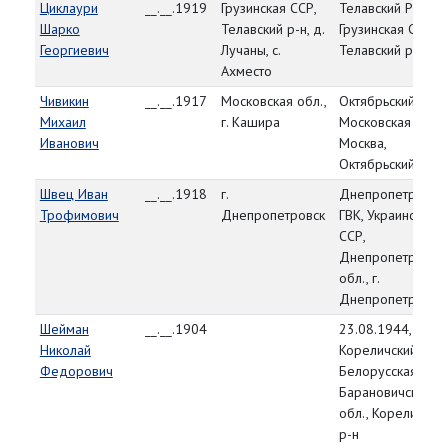
Циклаури
__.__.1919
Грузинская ССР,
Телавский РВК,
Шарко
Телавский р-н, д.
Грузинская ССР,
Георгиевич
Лучаны, с.
Телавский р-н
Ахместо
Чивикин
__.__.1917
Московская обл.,
Октябрьский РВК,
Михаил
г. Кашира
Московская обл., 
Иванович
Москва,
Октябрьский р-н
Швец Иван
__.__.1918
г.
Днепропетровск
Трофимович
Днепропетровск
ГВК, Украинская
ССР,
Днепропетровск
обл., г.
Днепропетровск
Шейман
__.__.1904
23.08.1944,
Николай
Кореличский РВК,
Федорович
Белорусская ССР,
Барановичская
обл., Кореличски
р-н