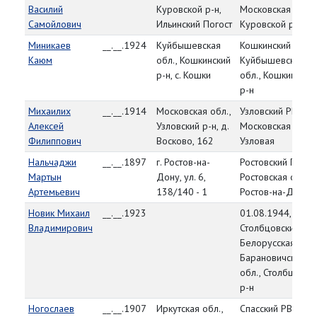
Василий
Куровской р-н,
Московская обл.,
Самойлович
Ильинский Погост
Куровской р-н
Миникаев
__.__.1924
Куйбышевская
Кошкинский РВК,
Каюм
обл., Кошкинский
Куйбышевская
р-н, с. Кошки
обл., Кошкинский
р-н
Михаилих
__.__.1914
Московская обл.,
Узловский РВК,
Алексей
Узловский р-н, д.
Московская обл., 
Филиппович
Восково, 162
Узловая
Нальчаджи
__.__.1897
г. Ростов-на-
Ростовский ГВК,
Мартын
Дону, ул. 6,
Ростовская обл., г
Артемьевич
138/140 - 1
Ростов-на-Дону
Новик Михаил
__.__.1923
01.08.1944,
Владимирович
Столбцовский РВК
Белорусская ССР,
Барановичская
обл., Столбцовск
р-н
Ногослаев
__.__.1907
Иркутская обл.,
Спасский РВК,