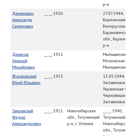
р-н
Демянович
__.__.1910
27.07.1944,
Александр
Кореличский РВК,
Семенович
Белорусская ССР,
Барановичская
обл., Кореличски
р-н
Денисов
__.__.1911
Мытищинский РВК
Алексей
Московская обл.,
Михайлович
Мытищинский р-н
Жураковский
__.__.1925
13.05.1944,
Юрий Юрьевич
Заставновский РВ
Украинская ССР,
Черновицкая обл.
Заставновский р-
Закревский
__.__.1921
Новосибирская
__.__.1940,
Федор
обл., Тогучинский
Тогучинский РВК,
Александрович
р-н, с. Успенка
Новосибирская
обл., Тогучинский