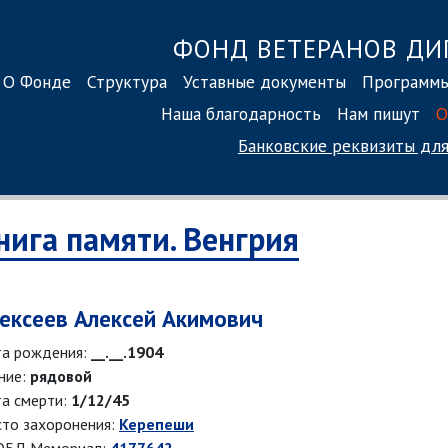
ФОНД ВЕТЕРАНОВ ДИ
О Фонде
Структура
Уставные документы
Программ
Наша благодарность
Нам пишут
О
Банковские реквизиты
для
нига памяти. Венгрия
ексеев Алексей Акимович
а рождения:
__.__.1904
ние:
рядовой
а смерти:
1/12/45
то захоронения:
Керепеши