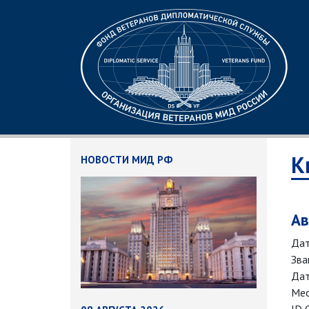
К
НОВОСТИ МИД РФ
Ав
Дат
Зва
Дат
Мес