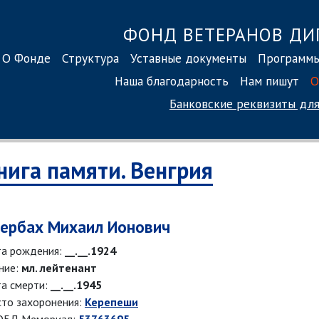
ФОНД ВЕТЕРАНОВ ДИ
О Фонде
Структура
Уставные документы
Программ
Наша благодарность
Нам пишут
О
Банковские реквизиты
для
нига памяти. Венгрия
ербах Михаил Ионович
а рождения:
__.__.1924
ние:
мл. лейтенант
а смерти:
__.__.1945
то захоронения:
Керепеши