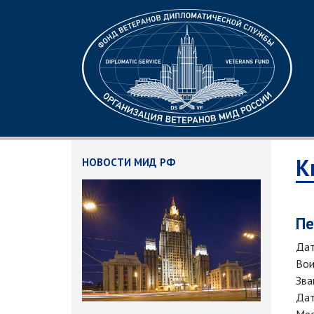
К
НОВОСТИ МИД РФ
Пе
Дат
Вои
Зва
Дат