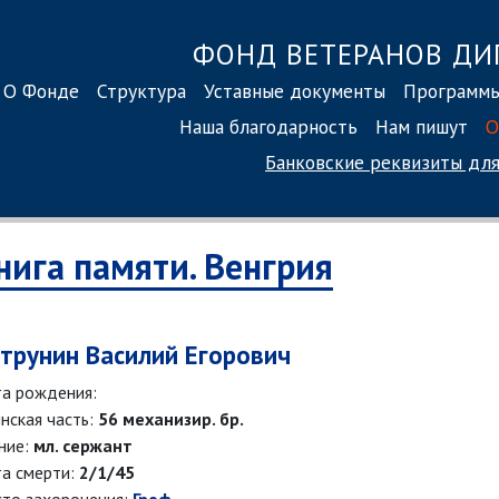
ФОНД ВЕТЕРАНОВ ДИ
О Фонде
Структура
Уставные документы
Программ
Наша благодарность
Нам пишут
О
Банковские реквизиты
для
нига памяти. Венгрия
трунин Василий Егорович
а рождения:
нская часть:
56 механизир. бр.
ние:
мл. сержант
а смерти:
2/1/45