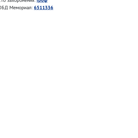
то захоронения:
Гроф
ОБД Мемориал:
6511336