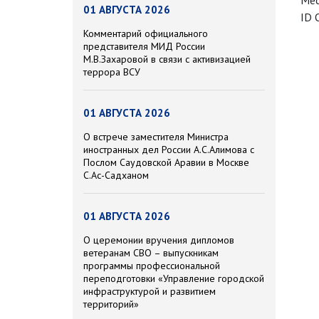
Мес
01 АВГУСТА 2026
ID 
Комментарий официального
представителя МИД России
М.В.Захаровой в связи с активизацией
террора ВСУ
01 АВГУСТА 2026
О встрече заместителя Министра
иностранных дел России А.С.Алимова с
Послом Саудовской Аравии в Москве
С.Ас-Садханом
01 АВГУСТА 2026
О церемонии вручения дипломов
ветеранам СВО – выпускникам
программы профессиональной
переподготовки «Управление городской
инфраструктурой и развитием
территорий»