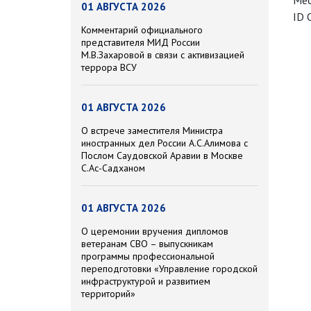
Мес
01 АВГУСТА 2026
ID 
Комментарий официального
представителя МИД России
М.В.Захаровой в связи с активизацией
террора ВСУ
01 АВГУСТА 2026
О встрече заместителя Министра
иностранных дел России А.С.Алимова с
Послом Саудовской Аравии в Москве
С.Ас-Садханом
01 АВГУСТА 2026
О церемонии вручения дипломов
ветеранам СВО – выпускникам
программы профессиональной
переподготовки «Управление городской
инфраструктурой и развитием
территорий»