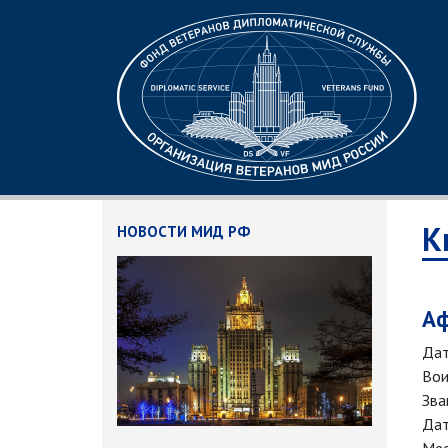
К
НОВОСТИ МИД РФ
Аф
Дат
Вои
Зва
Дат