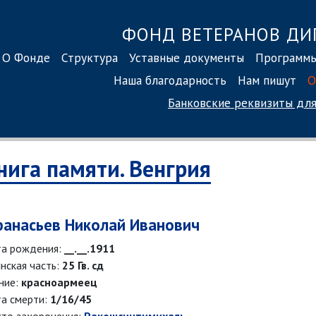
ФОНД ВЕТЕРАНОВ ДИ
О Фонде
Структура
Уставные документы
Программ
Наша благодарность
Нам пишут
О
Банковские реквизиты
для
нига памяти. Венгрия
анасьев Николай Иванович
а рождения:
__.__.1911
нская часть:
25 Гв. сд
ние:
красноармеец
а смерти:
1/16/45