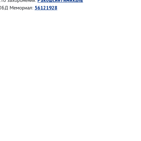
то захоронения:
Ракошсинтимихаль
ОБД Мемориал:
56121928