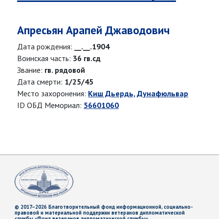
Апресьян Арапей Джаводович
Дата рождения:
__.__.1904
Воинская часть:
36 гв.сд
Звание:
гв. рядовой
Дата смерти:
1/25/45
Место захоронения:
Киш Дьердь, Дунафюльвар
ID ОБД Мемориал:
56601060
© 2017–2026 Благотворительный фонд информационной, социально-
правовой и материальной поддержки ветеранов дипломатической
службы «Фонд ветеранов дипломатической службы»