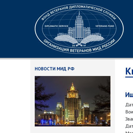
К
НОВОСТИ МИД РФ
Иш
Дат
Вои
Зва
Дат