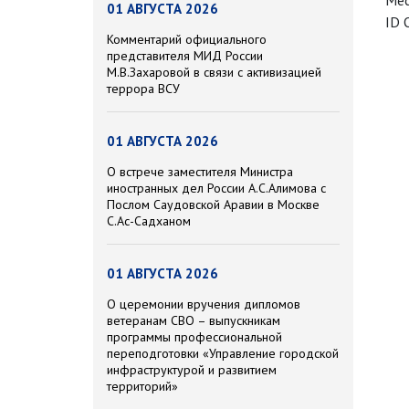
Мес
01 АВГУСТА 2026
ID 
Комментарий официального
представителя МИД России
М.В.Захаровой в связи с активизацией
террора ВСУ
01 АВГУСТА 2026
О встрече заместителя Министра
иностранных дел России А.С.Алимова с
Послом Саудовской Аравии в Москве
С.Ас-Садханом
01 АВГУСТА 2026
О церемонии вручения дипломов
ветеранам СВО – выпускникам
программы профессиональной
переподготовки «Управление городской
инфраструктурой и развитием
территорий»