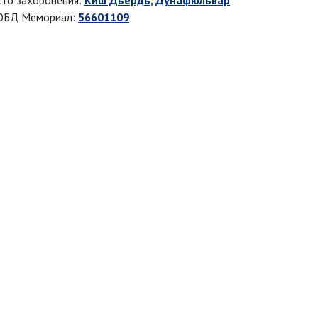
то захоронения:
Киш Дьердь, Дунафюльвар
ОБД Мемориал:
56601109