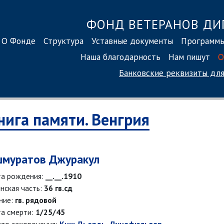
ФОНД ВЕТЕРАНОВ ДИ
О Фонде
Структура
Уставные документы
Программ
Наша благодарность
Нам пишут
О
Банковские реквизиты
для
нига памяти. Венгрия
муратов Джуракул
а рождения:
__.__.1910
нская часть:
36 гв.сд
ние:
гв. рядовой
а смерти:
1/25/45