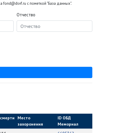
 fond@dsvf.ru с пометкой "База данных".
Отчество
 смерти
Место
ID ОБД
захоронения
Мемориал