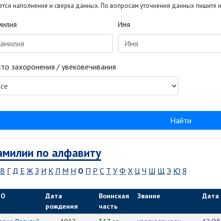
тся наполнение и сверка данных. По вопросам уточнения данных пишите на
илия
Имя
то захоронения / увековечивания
Найти
милии по алфавиту
В
Г
Д
Е
Ж
З
И
К
Л
М
Н
О
П
Р
С
Т
У
Ф
Х
Ц
Ч
Ш
Щ
Э
Ю
Я
ИО
Дата
Воинская
Звание
Дата
рождения
часть