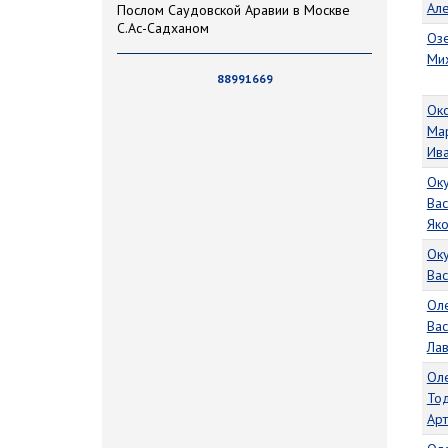
Ал
Послом Саудовской Аравии в Москве
С.Ас-Садханом
Оз
Ми
88991669
Ок
Ма
Ив
Ок
Вас
Як
Ок
Вас
Ол
Вас
Ла
Ол
То
Ар