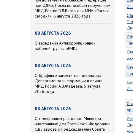
Об
при ОДКБ, Посла по особым поручениям
Ив
МИД России В.Л.Васильева МИА «Россия
Об
сегодня», 6 августа 2026 года
Пе
Дм
08 АВГУСТА 2026
Об
О заседании Антикоррупционной
Ти
рабочей группы БРИКС
Ова
Ба
08 АВГУСТА 2026
Ов
Пе
О брифинге заместителя директора
Департамента информации и печати
Ов
МИД России А.В.Фадеева, 6 августа
Ив
2026 года
Ога
08 АВГУСТА 2026
Ар
О телефонном разговоре Министра
Ог
иностранных дел Российской Федерации
Дм
С.В.Лаврова с Председателем Совета
Ал