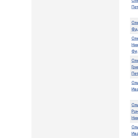
Ол
Пе
Ол
Фа
Ол
Ни
Фе
Ол
Гри
Пе
Оль
Ив
Ол
Ро
Ни
Ол
Ив