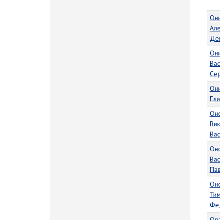
Он
Ал
Де
Он
Вас
Се
Он
Ел
Он
Вик
Вас
Он
Вас
Па
Он
Ти
Фе
Оп