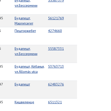
5
Будапешт,
55587379
ул.Бессермени
45
Будапешт,
56121769
Маргитсегет
5
Пештэржебет
4274660
5
Будапешт,
55587331
ул.Бессермени
45
Будапешт, Кёбанья,
53763713
ул.Állomás utca
47
Будапешт
62483276
45
Кишвеленце
6511321