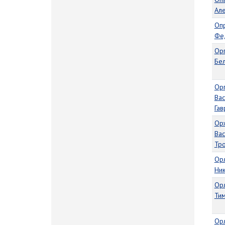
Ал
Оп
Фе
Ор
Бе
Ор
Вас
Гав
Ор
Вас
Тр
Ор
Ни
Ор
Ти
Орл