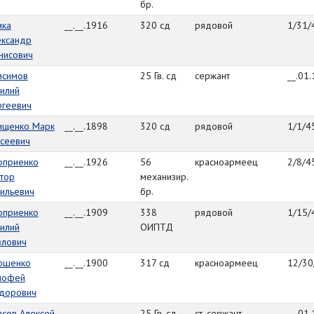
бр.
ика
__.__.1916
320 сд
рядовой
1/31/
ександр
нисович
исимов
25 Гв. сд
сержант
__.01
илий
ргеевич
ищенко Марк
__.__.1898
320 сд
рядовой
1/1/4
исеевич
оприенко
__.__.1926
56
красноармеец
2/8/4
тор
механизир.
ильевич
бр.
оприенко
__.__.1909
338
рядовой
1/15/
илий
ОИПТД
влович
ошенко
__.__.1900
317 сд
красноармеец
12/30
мофей
дорович
асов Алексей
25 Гв. сд
ст. сержант
__.01