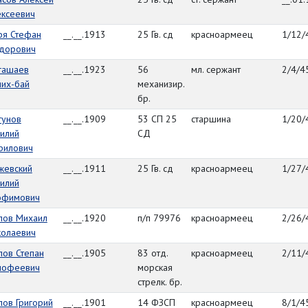
ексеевич
ря Стефан
__.__.1913
25 Гв. сд
красноармеец
1/12/
дорович
гашаев
__.__.1923
56
мл. сержант
2/4/4
лих-бай
механизир.
бр.
гунов
__.__.1909
53 СП 25
старшина
1/20/
илий
СД
рилович
жевский
__.__.1911
25 Гв. сд
красноармеец
1/27/
илий
офимович
лов Михаил
__.__.1920
п/п 79976
красноармеец
2/26/
колаевич
лов Степан
__.__.1905
83 отд.
красноармеец
2/11/
мофеевич
морская
стрелк. бр.
ов Григорий
__.__.1901
14 ФЗСП
красноармеец
8/1/4