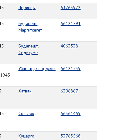
45
Лёринцы
53763972
45
Будапешт,
56121791
Маргитсегет
45
Будапешт,
4063538
Седикуме
Уйпешт, р-н церкви
56121539
.1945
5
Хатван
6396867
45
Сольнок
56361459
5
Куцарго
53763568