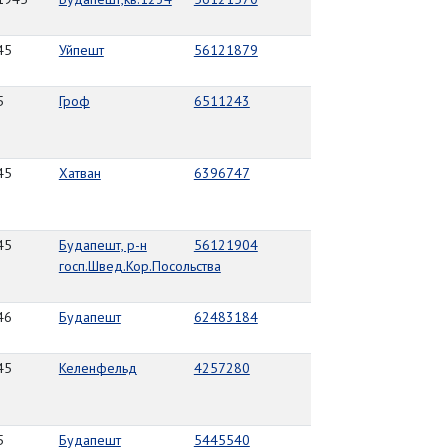
45
Уйпешт
56121879
5
Гроф
6511243
45
Хатван
6396747
45
Будапешт, р-н
56121904
госп.Швед.Кор.Посольства
46
Будапешт
62483184
45
Келенфельд
4257280
5
Будапешт
5445540