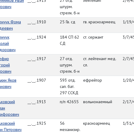
ейников Иван
__.__.1915
27 отд.
лейтенант
2/9/4
трович
штурм.
стрелк. б-н
енчук Фома
__.__.1910
25 Гв. сд
гв. красноармеец
1/19/
деевич
енчук
__.__.1924
184 СП 62
ст. сержант
3/7/4
колай
СД
дорович
ефир
__.__.1917
27 отд.
ст. лейтенант мед.
2/7/4
горий
штурм.
сл.
трович
стрелк. б-н
кин Яков
__.__.1907
593 отд.
ефрейтор
1/20/
анович
сап. бат.
297 ССКД
ьховский
__.__.1913
п/п 42655
вольнонаемный
2/17/
ман
кифорович
ьховский
__.__.1925
56
красноармеец
1/31/
ан Петрович
механизир.