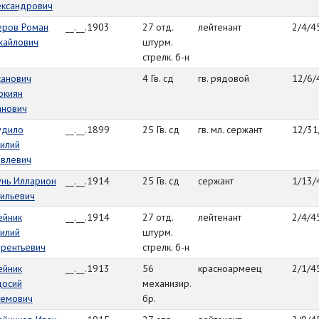
ександрович
еров Роман
__.__.1903
27 отд.
лейтенант
2/4/4
хайлович
штурм.
стрелк. б-н
санович
4 Гв. сд
гв. рядовой
12/6/
ркиян
анович
удило
__.__.1899
25 Гв. сд
гв. мл. сержант
12/31
илий
овлевич
унь Илларион
__.__.1914
25 Гв. сд
сержант
1/13/
ильевич
ейник
__.__.1914
27 отд.
лейтенант
2/4/4
илий
штурм.
врентьевич
стрелк. б-н
ейник
__.__.1913
56
красноармеец
2/1/4
досий
механизир.
темович
бр.