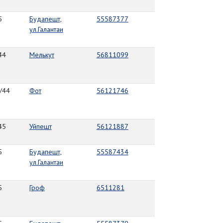
5
Будапешт,
55587377
ул.Галантаи
44
Мелькут
56811099
/44
Фот
56121746
45
Уйпешт
56121887
5
Будапешт,
55587434
ул.Галантаи
5
Гроф
6511281