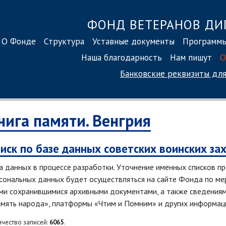
ФОНД ВЕТЕРАНОВ ДИ
О Фонде
Структура
Уставные документы
Программ
Наша благодарность
Нам пишут
О
Банковские реквизиты
для
нига памяти. Венгрия
иск по базе данных советских воинских за
а данных в процессе разработки. Уточнение именных списков п
сональных данных будет осуществляться на сайте Фонда по мер
ми сохранившимися архивными документами, а также сведения
мять народа», платформы «Чтим и Помним» и других информац
ичество записей:
6065
.