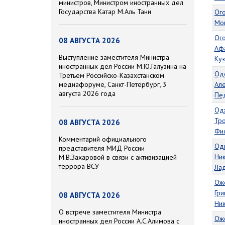
министров, Министром иностранных дел
Государства Катар М.Аль Тани
Ого
Мо
Ог
08 АВГУСТА 2026
Аф
Выступление заместителя Министра
Ку
иностранных дел России М.Ю.Галузина на
Од
Третьем Российско-Казахстанском
медиафоруме, Санкт-Петербург, 3
Ал
августа 2026 года
Пе
Од
Тр
08 АВГУСТА 2026
Фио
Комментарий официального
Од
представителя МИД России
Ни
М.В.Захаровой в связи с активизацией
террора ВСУ
Ла
Ож
Гри
08 АВГУСТА 2026
Ни
О встрече заместителя Министра
Ож
иностранных дел России А.С.Алимова с