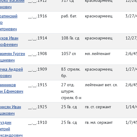
ерко Василий
__.__.1912
317 сд
красноармеец
12/28
анович
ратинский
__.__.1916
раб. бат.
красноармеец
3/27/
тр
итриевич
ухов Иван
__.__.1914
108 Гв. сд
красноармеец
12/27
мофеевич
кимян Гурген
__.__.1908
1057 сп
мл. лейтенант
2/6/4
хшиевич
ечка Андрей
__.__.1909
83 стрелк.
красноармеец
1/27/
трович
бр.
чинников
__.__.1915
27 отд.
лейтенант вет. сл.
2/6/4
ан Ефимович
штурм.
стрелк. б-н
нисян Иван
__.__.1925
25 Гв. сд
гв. ст. сержант
1/14/
шакович
луздин
__.__.1910
25 Гв. сд
гв. мл. сержант
1/7/4
итрий
ександрович