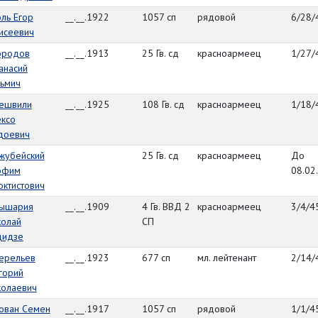
ль Егор
__.__.1922
1057 сп
рядовой
6/28/
исеевич
ородов
__.__.1913
25 Гв. сд
красноармеец
1/27/
анасий
зьмич
ешвили
__.__.1925
108 Гв. сд
красноармеец
1/18/
ексо
доевич
жубейский
25 Гв. сд
красноармеец
До
офим
08.02
ктистович
ышария
__.__.1909
4 Гв. ВВД 2
красноармеец
3/4/4
колай
СП
дидзе
ерельев
__.__.1923
677 сп
мл. лейтенант
2/14/
горий
колаевич
ован Семен
__.__.1917
1057 сп
рядовой
1/1/4