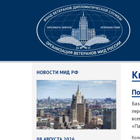
К
НОВОСТИ МИД РФ
По
Баз
пер
все
«Па
Кол
08 АВГУСТА 2026