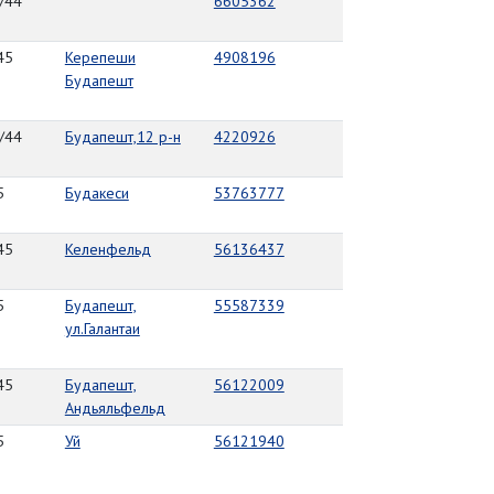
/44
6605362
45
Керепеши
4908196
Будапешт
/44
Будапешт,12 р-н
4220926
5
Будакеси
53763777
45
Келенфельд
56136437
5
Будапешт,
55587339
ул.Галантаи
45
Будапешт,
56122009
Андьяльфельд
5
Уй
56121940