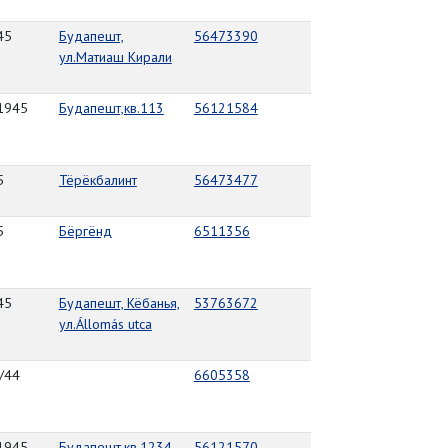
45
Будапешт,
56473390
ул.Матиаш Кирали
.1945
Будапешт,кв.113
56121584
5
Тёрёкбалинт
56473477
5
Бёргёнд
6511356
45
Будапешт, Кёбанья,
53763672
ул.Állomás utca
/44
6605358
.1945
Будапешт,кв.1234
56121570