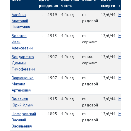
рождения
часть
смерти
захор
Алейник
__.__.1919
4 Гв. сд
гв.
12/6/44
Мельку
Анатолий
рядовой
Никитович
Болотов
__.__.1913
4 Гв. сд
гв.
12/6/44
Мельку
Иван
сержант
Алексеевич
Бондаренко
__.__.1907
4 Гв. сд
гв. мл.
12/6/44
Мельку
Демьян
сержант
Тимофеевич
Гаврющенко
__.__.1907
4 Гв. сд
гв.
12/6/44
Мельку
Михаил
рядовой
Артемович
Гамалиев
__.__.1915
4 Гв. сд
гв.
12/6/44
Мельку
Юрий Ильич
рядовой
Номеровский
__.__.1895
4 Гв. сд
гв.
12/6/44
Мельку
Василий
рядовой
Васильевич