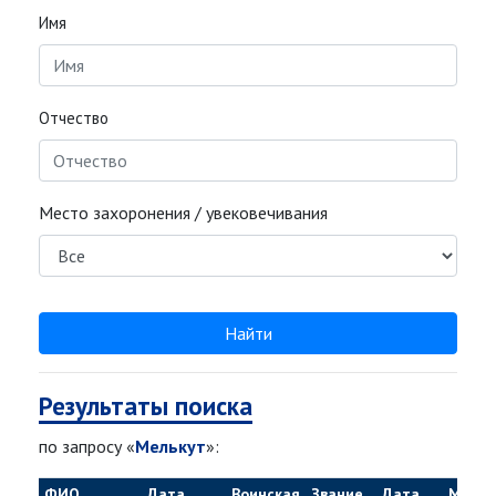
Имя
Отчество
Место захоронения / увековечивания
Найти
Результаты поиска
по запросу «
Мелькут
»:
ФИО
Дата
Воинская
Звание
Дата
Место