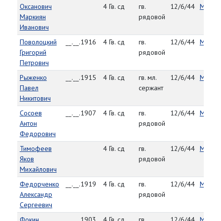
Оксанович
4 Гв. сд
гв.
12/6/44
Мельку
Маркиян
рядовой
Иванович
Поволоцкий
__.__.1916
4 Гв. сд
гв.
12/6/44
Мельку
Григорий
рядовой
Петрович
Рыженко
__.__.1915
4 Гв. сд
гв. мл.
12/6/44
Мельку
Павел
сержант
Никитович
Сосоев
__.__.1907
4 Гв. сд
гв.
12/6/44
Мельку
Антон
рядовой
Федорович
Тимофеев
4 Гв. сд
гв.
12/6/44
Мельку
Яков
рядовой
Михайлович
Федорченко
__.__.1919
4 Гв. сд
гв.
12/6/44
Мельку
Александр
рядовой
Сергеевич
Фокин
__.__.1903
4 Гв. сд
гв.
12/6/44
Мельку