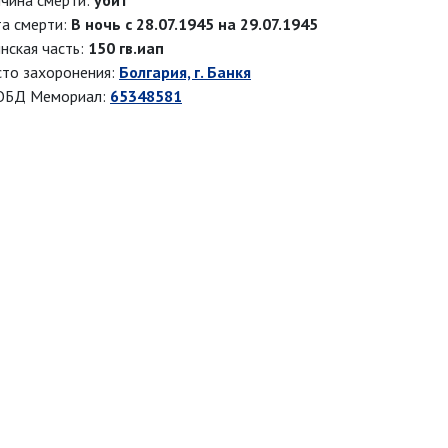
чина смерти:
убит
а смерти:
В ночь с 28.07.1945 на 29.07.1945
нская часть:
150 гв.иап
то захоронения:
Болгария, г. Банкя
ОБД Мемориал:
65348581