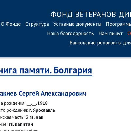
ФОНД ВЕТЕРАНОВ ДИ
О Фонде
Структура
Уставные документы
Программ
Наша благодарность
Нам пишут
О
Банковские реквизиты
для
нига памяти. Болгария
акиев Сергей Александрович
а рождения:
__.__.1918
то рождения:
г. Ярославль
нская часть:
3 гв. иак
ние:
гв. капитан