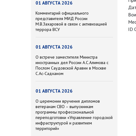
При
01 АВГУСТА 2026
Дат
Комментарий официального
Вои
представителя МИД России
Мес
М.В.Захаровой в связи с активизацией
ID 
террора ВСУ
01 АВГУСТА 2026
О встрече заместителя Министра
иностранных дел России А.С.Алимова с
Послом Саудовской Аравии в Москве
С.Ас-Садханом
01 АВГУСТА 2026
О церемонии вручения дипломов
ветеранам СВО – выпускникам
программы профессиональной
переподготовки «Управление городской
инфраструктурой и развитием
территорий»