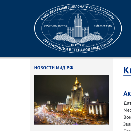
К
НОВОСТИ МИД РФ
Ак
Дат
Мес
Вои
Зва