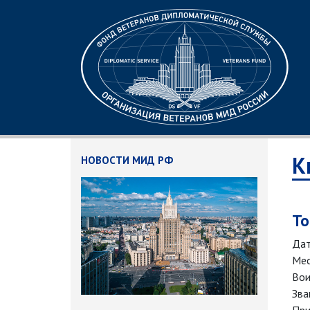
К
НОВОСТИ МИД РФ
То
Дат
Мес
Вои
Зва