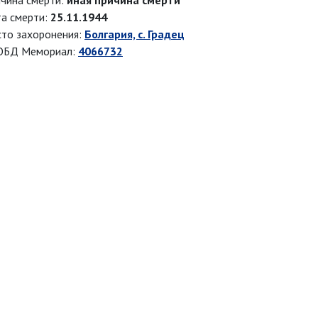
чина смерти:
иная причина смерти
а смерти:
25.11.1944
то захоронения:
Болгария, с. Градец
ОБД Мемориал:
4066732