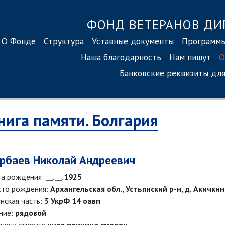
ФОНД ВЕТЕРАНОВ ДИ
О Фонде
Структура
Уставные документы
Программ
Наша благодарность
Нам пишут
О
Банковские реквизиты
для
нига памяти. Болгария
рбаев Николай Андреевич
а рождения:
__.__.1925
то рождения:
Архангельская обл., Устьянский р-н, д. Акички
нская часть:
3 УкрФ 14 оавп
ние:
рядовой