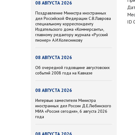
При
08 АВГУСТА 2026
Дат
Поздравление Министра иностранных
Мес
дел Российской Федерации С.В.Лаврова
ID 
специальному корреспонденту
Издательского дома «Коммерсантъ»,
главному редактору журнала «Русский
пионер» А.И.Колесникову
08 АВГУСТА 2026
Об очередной годовщине августовских
событий 2008 года на Кавказе
08 АВГУСТА 2026
Интервью заместителя Министра
иностранных дел России Д.Е.Любинского
МИА «Россия сегодня», 6 августа 2026
года
08 АВГУСТА 2026