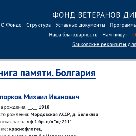
ФОНД ВЕТЕРАНОВ ДИ
О Фонде
Структура
Уставные документы
Программ
Наша благодарность
Нам пишут
О
Банковские реквизиты
для
нига памяти. Болгария
порков Михаил Иванович
а рождения:
__.__.1918
то рождения:
Мордовская АССР, д. Белеклва
нская часть:
чф 1 бр. п/л "щ-211"
ние:
краснофлотец