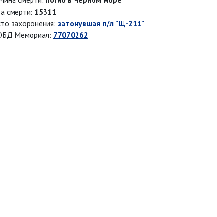
чина смерти:
погиб в Черном море
а смерти:
15311
то захоронения:
затонувшая п/л "Щ-211"
ОБД Мемориал:
77070262