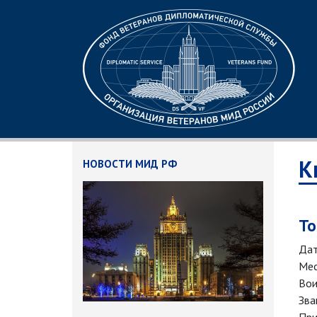
К
НОВОСТИ МИД РФ
То
Дат
Мес
Вои
Зва