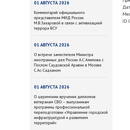
При
01 АВГУСТА 2026
Дат
Комментарий официального
Мес
представителя МИД России
ID 
М.В.Захаровой в связи с активизацией
террора ВСУ
01 АВГУСТА 2026
О встрече заместителя Министра
иностранных дел России А.С.Алимова с
Послом Саудовской Аравии в Москве
С.Ас-Садханом
01 АВГУСТА 2026
О церемонии вручения дипломов
ветеранам СВО – выпускникам
программы профессиональной
переподготовки «Управление городской
инфраструктурой и развитием
территорий»