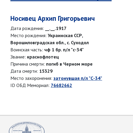
Носивец Архип Григорьевич
Дата рождения:
__.__.1917
Место рождения:
Украинская ССР,
Ворошиловградская обл., с. Суходол
Воинская часть:
чф 1 бр. п/л "с-34"
Звание:
краснофлотец
Причина смерти:
погиб в Черном море
Дата смерти:
15329
Место захоронения:
затонувшая п/л "С-34"
ID ОБД Мемориал:
76682662